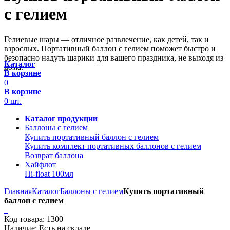
с гелием
Гелиевые шары — отличное развлечение, как детей, так и
взрослых. Портативный баллон с гелием поможет быстро и
безопасно надуть шарики для вашего праздника, не выходя из
Каталог
дома.
В корзине
0
В корзине
0
шт.
Каталог продукции
Баллоны с гелием
Купить портативный баллон с гелием
Купить комплект портативных баллонов с гелием
Возврат баллона
Хайфлот
Hi-float 100мл
Главная
Каталог
Баллоны с гелием
Купить портативный
баллон с гелием
Код товара:
1300
Наличие:
Есть на складе