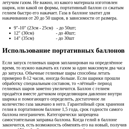
летучим газом. Не важно, из какого материала изготовлен
шарик, или какой он формы, портативный баллон со сжатым
гелием быстро его накачает. Газа в баллоне хватит для
накачивания от 20 до 50 шаров, в зависимости от размера.
9"-10" (23см - 25см) - до 50шт;
12" (30см) - до 40шт;
14" (35см) - до 30шт
Использование портативных баллонов
Если запуск гелиевых шаров запланирован на определённое
время, то нужно накачать их газом за один максимум два часа
до запуска. Обычные гелиевые шары способны летать
примерно 8-12 часов, иногда больше. Если шарики прошли
обработку специальным составом, то «лётный» период
гелиевых шаров заметно увеличится. Баллон с гелием
продаётся вместе датчиком определяющим давление внутри
шарика и помогающего определить, достаточное ли
количество газа закачано в него. Гарантийный срок хранения
гелия в портативном баллоне 1,5 года, срок годности самого
баллона неограничен. Категорически запрещена
самостоятельная заправка баллона. Когда гелий в баллоне
закончится, есть возможность обменять его на новый, получив