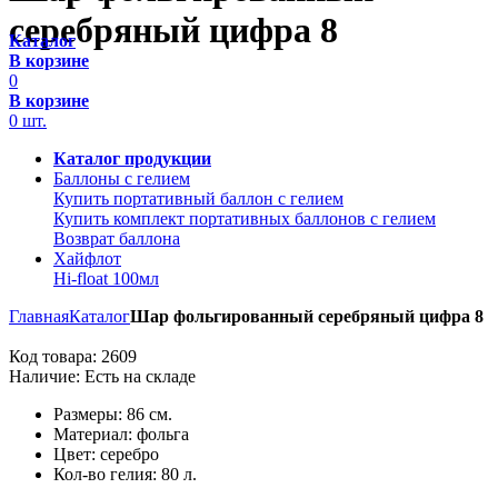
серебряный цифра 8
Каталог
В корзине
0
В корзине
0
шт.
Каталог продукции
Баллоны с гелием
Купить портативный баллон с гелием
Купить комплект портативных баллонов с гелием
Возврат баллона
Хайфлот
Hi-float 100мл
Главная
Каталог
Шар фольгированный серебряный цифра 8
Код товара:
2609
Наличие:
Есть на складе
Размеры: 86 см.
Материал: фольга
Цвет: серебро
Кол-во гелия: 80 л.