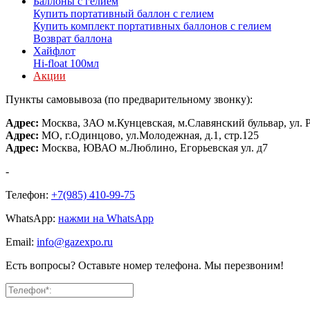
Баллоны с гелием
Купить портативный баллон с гелием
Купить комплект портативных баллонов с гелием
Возврат баллона
Хайфлот
Hi-float 100мл
Акции
Пункты самовывоза (по предварительному звонку):
Адрес:
Москва, ЗАО м.Кунцевская, м.Славянский бульвар, ул. 
Адрес:
МО, г.Одинцово, ул.Молодежная, д.1, стр.125
Адрес:
Москва, ЮВАО м.Люблино, Егорьевская ул. д7
-
Телефон:
+7(985) 410-99-75
WhatsApp:
нажми на WhatsApp
Email:
info@gazexpo.ru
Есть вопросы? Оставьте номер телефона. Мы перезвоним!