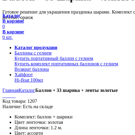
Готовое решение для украшения праздника шарами. Комплект сос
Каталог
желтые, оранж
В корзине
0
В корзине
0
шт.
Каталог продукции
Баллоны с гелием
Купить портативный баллон с гелием
Купить комплект портативных баллонов с гелием
Возврат баллона
Хайфлот
Hi-float 100мл
Главная
Каталог
Баллон + 33 шарика + ленты золотые
Код товара:
1207
Наличие:
Есть на складе
Комплект: баллон + шарики
Цвет ленточки: золотая
Длина ленточки: 1.2 м.
Цвет: ассорти